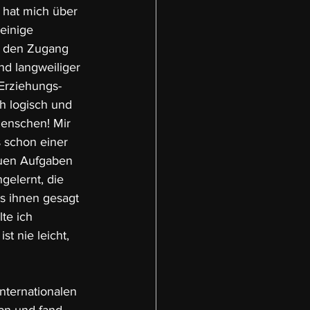
hat mich über 
einige 
n den Zugang 
d langweiliger 
Erziehungs- 
h logisch und 
Menschen! Mir 
s schon einer 
euen Aufgaben 
gelernt, die 
s ihnen gesagt 
te ich 
t nie leicht, 
nternationalen 