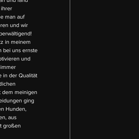
an und fand 
ihrer 
ie man auf 
en und wir 
berwältigend! 
tz in meinem 
 bei uns ernste 
tivieren und 
 immer 
 in der Qualität 
lichen 
t dem meinigen 
heidungen ging 
gen Hunden, 
n, aus 
t großen 