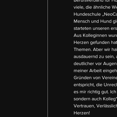
Berufsverband für Hu
viele, die ähnliche We
Hundeschule „NeoCani
Mensch und Hund gle
starteten unseren er
Aus Kolleginnen wurd
Herzen gefunden hat.
Themen. Aber wir hab
ausdauernd zu sein, 
deutlicher vor Augen 
meiner Arbeit eingeh
Gründen von Vereine
entspricht, die Unrec
es mir richtig gut. 
sondern auch Kolleg
Vertrauen, Verlässli
Herzen!