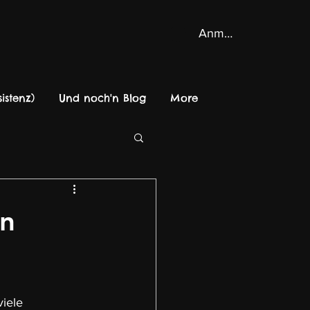
Anmelden
istenz)
Und noch'n Blog
More
en
iele 