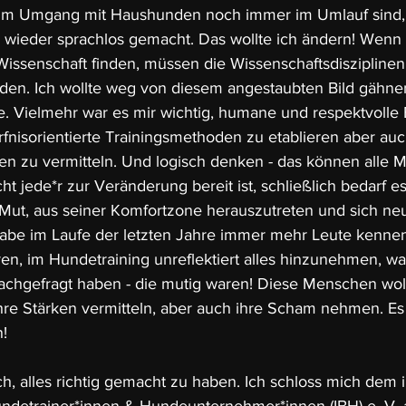
 im Umgang mit Haushunden noch immer im Umlauf sind, 
 wieder sprachlos gemacht. Das wollte ich ändern! Wenn 
issenschaft finden, müssen die Wissenschaftsdiszipline
en. Ich wollte weg von diesem angestaubten Bild gähnen
. Vielmehr war es mir wichtig, humane und respektvolle 
rfnisorientierte Trainingsmethoden zu etablieren aber auc
en zu vermitteln. Und logisch denken - das können alle 
ht jede*r zur Veränderung bereit ist, schließlich bedarf e
 Mut, aus seiner Komfortzone herauszutreten und sich n
 habe im Laufe der letzten Jahre immer mehr Leute kennen
ren, im Hundetraining unreflektiert alles hinzunehmen, wa
 nachgefragt haben - die mutig waren! Diese Menschen woll
hre Stärken vermitteln, aber auch ihre Scham nehmen. Es is
!
ch, alles richtig gemacht zu haben. Ich schloss mich dem i