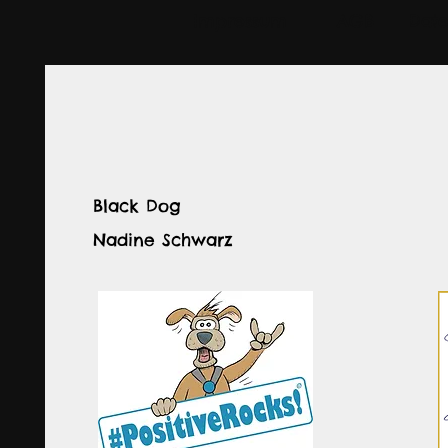
Vertrauen aufzubauen?
Impressum
AGB
Dat
Black Dog
Nadine Schwarz