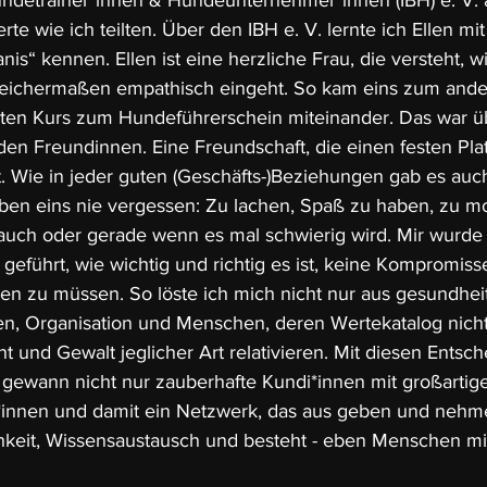
ndetrainer*innen & Hundeunternehmer*innen (IBH) e. V. 
rte wie ich teilten. Über den IBH e. V. lernte ich Ellen mit 
s“ kennen. Ellen ist eine herzliche Frau, die versteht, w
ichermaßen empathisch eingeht. So kam eins zum ander
sten Kurs zum Hundeführerschein miteinander. Das war ü
en Freundinnen. Eine Freundschaft, die einen festen Pla
 Wie in jeder guten (Geschäfts-)Beziehungen gab es auch
en eins nie vergessen: Zu lachen, Spaß zu haben, zu mo
auch oder gerade wenn es mal schwierig wird. Mir wurde
geführt, wie wichtig und richtig es ist, keine Kompromisse
en zu müssen. So löste ich mich nicht nur aus gesundheit
n, Organisation und Menschen, deren Wertekatalog nich
ht und Gewalt jeglicher Art relativieren. Mit diesen Entsc
Ich gewann nicht nur zauberhafte Kundi*innen mit großarti
*innen und damit ein Netzwerk, das aus geben und nehme
chkeit, Wissensaustausch und besteht - eben Menschen mi